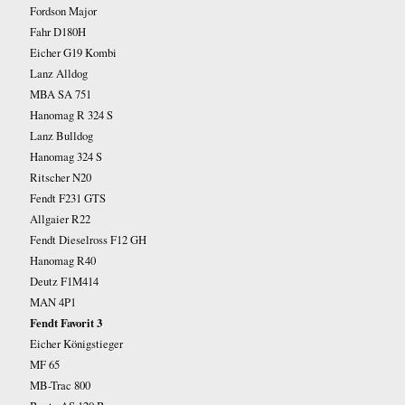
Fordson Major
Fahr D180H
Eicher G19 Kombi
Lanz Alldog
MBA SA 751
Hanomag R 324 S
Lanz Bulldog
Hanomag 324 S
Ritscher N20
Fendt F231 GTS
Allgaier R22
Fendt Dieselross F12 GH
Hanomag R40
Deutz F1M414
MAN 4P1
Fendt Favorit 3
Eicher Königstieger
MF 65
MB-Trac 800