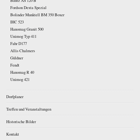
Bautz AS 120 B
Fordson Dexta Spezial
Bolinder Munktell BM 350 Boxer
IHC 523
Hanomag Granit 500
Unimog Typ 411
Fahr D177
Allis Chalmers
Güldner
Fendt
Hanomag R 40
Unimog 421
Dorfplaner
Treffen und Veranstaltungen
Historische Bilder
Kontakt